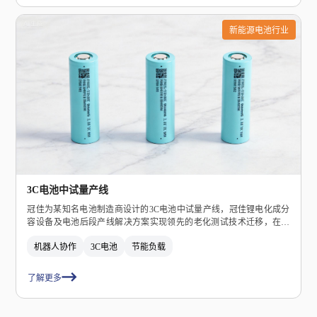
新能源电池行业
3C电池中试量产线
冠佳为某知名电池制造商设计的3C电池中试量产线，冠佳锂电化成分
容设备及电池后段产线解决方案实现领先的老化测试技术迁移，在温
度均匀性、电源回馈效率、软件系统架构等技术传承优秀的产品基因
机器人协作
3C电池
节能负载
与品牌！
了解更多